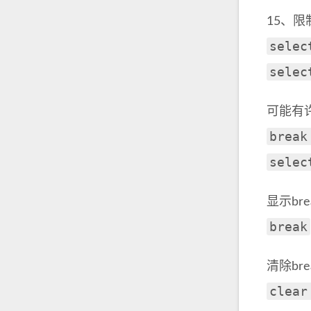
15、限
selec
selec
可能有许
break
selec
显示br
break
清除br
clear