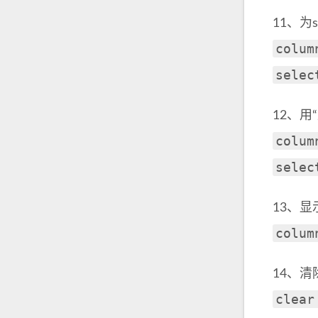
11、
colum
selec
12、用
colum
selec
13、
colum
14、
clear