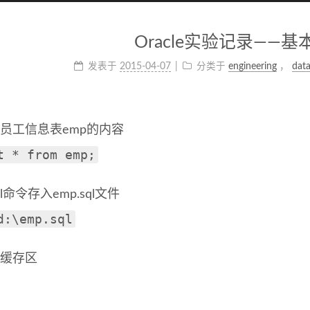
Oracle实验记录——基
发表于
2015-04-07
分类于
engineering
，
dat
示员工信息表emp的内容
t * from emp;
l命令存入emp.sql文件
d:\emp.sql
空缓存区