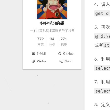
4、调入e
get d
好好学习的郝
5、再次
一个计算机技术爱好者与学习者
@ d:\
779
34
271
st
日志
分类
标签
或者
E-Mail
GitHub
6、利
Weibo
Zhihu
selec
7、利用
selec
8、定