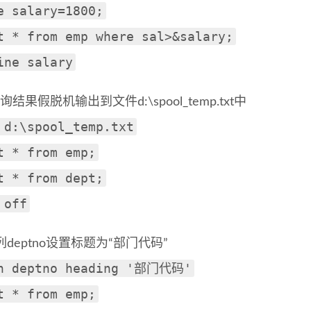
e salary=1800;
t * from emp where sal>&salary;
ine salary
结果假脱机输出到文件d:\spool_temp.txt中
 d:\spool_temp.txt
t * from emp;
t * from dept;
 off
列deptno设置标题为“部门代码”
n deptno heading '部门代码'
t * from emp;