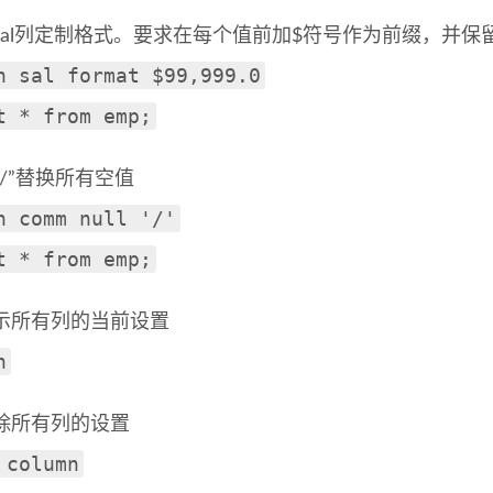
为sal列定制格式。要求在每个值前加$符号作为前缀，并保
n sal format $99,999.0
t * from emp;
“/”替换所有空值
n comm null '/'
t * from emp;
显示所有列的当前设置
n
清除所有列的设置
 column