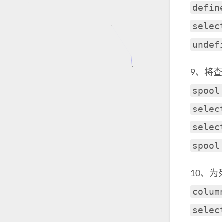
defin
selec
undef
9、将查询
spool
selec
selec
spool
10、为
colum
selec