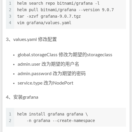
1
helm search repo bitnami/grafana -l
2
helm pull bitnami/grafana --version 9.0.7
3
tar -xzvf grafana-9.0.7.tgz
4
vim grafana/values.yaml
3、values.yaml 修改配置
global.storageClass 修改为期望的storageclass
admin.user 改为期望的用户名
admin.password 改为期望的密码
service.type 改为NodePort
4、安装grafana
1
helm install grafana grafana \
2
    -n grafana --create-namespace