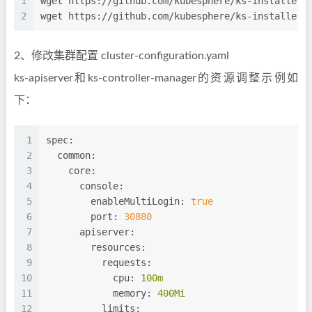
1
wget https://github.com/kubesphere/ks-installer/
2
wget https://github.com/kubesphere/ks-installer/
2、修改集群配置 cluster-configuration.yaml
ks-apiserver和ks-controller-manager的资源调整示例如
下：
1
spec:
2
common:
3
core:
4
console:
5
enableMultiLogin:
true
6
port:
30880
7
apiserver:
8
resources:
9
requests:
10
cpu:
100m
11
memory:
400Mi
12
limits: