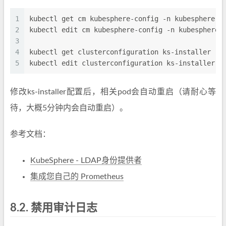
1
kubectl get cm kubesphere-config -n kubesphere-s
2
kubectl edit cm kubesphere-config -n kubesphere-
3
4
kubectl get clusterconfiguration ks-installer -n
5
kubectl edit clusterconfiguration ks-installer -
修改ks-installer配置后，相关pod会自动重启（请耐心等
待，大概5分钟内会自动重启）。
参考文档：
KubeSphere - LDAP身份提供者
集成您自己的 Prometheus
8.2.
禁用审计日志