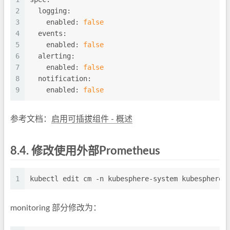
2
logging:
3
enabled:
false
4
events:
5
enabled:
false
6
alerting:
7
enabled:
false
8
notification:
9
enabled:
false
参考文档：
启用可插拔组件 - 概述
8.4.
修改使用外部Prometheus
1
kubectl edit cm -n kubesphere-system kubesphere-
monitoring 部分修改为：