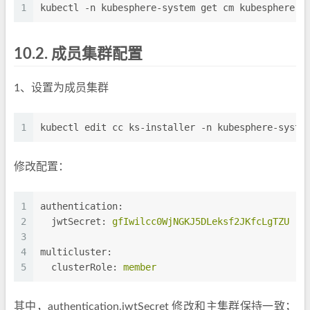
1
kubectl -n kubesphere-system get cm kubesphere-c
10.2.
成员集群配置
1、设置为成员集群
1
kubectl edit cc ks-installer -n kubesphere-syste
修改配置：
1
authentication:
2
jwtSecret:
gfIwilcc0WjNGKJ5DLeksf2JKfcLgTZU
3
4
multicluster:
5
clusterRole:
member
其中，authentication.jwtSecret 修改和主集群保持一致；