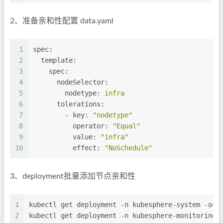
2、准备亲和性配置 data.yaml
1
spec:
2
template:
3
spec:
4
nodeSelector:
5
nodetype:
infra
6
tolerations:
7
-
key:
"nodetype"
8
operator:
"Equal"
9
value:
"infra"
10
effect:
"NoSchedule"
3、deployment批量添加节点亲和性
1
kubectl get deployment -n kubesphere-system -o=j
2
kubectl get deployment -n kubesphere-monitoring-