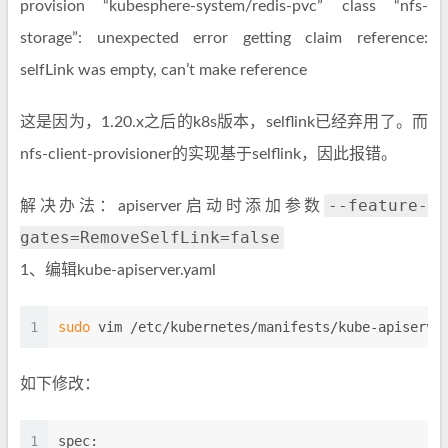
provision “kubesphere-system/redis-pvc” class “nfs-
storage”: unexpected error getting claim reference:
selfLink was empty, can’t make reference
这是因为，1.20.x之后的k8s版本，selflink已经弃用了。而
nfs-client-provisioner的实现基于selflink，因此报错。
--feature-
解决办法：apiserver启动时添加参数
gates=RemoveSelfLink=false
1、编辑kube-apiserver.yaml
1
sudo
 vim /etc/kubernetes/manifests/kube-apiserve
如下修改：
1
spec: