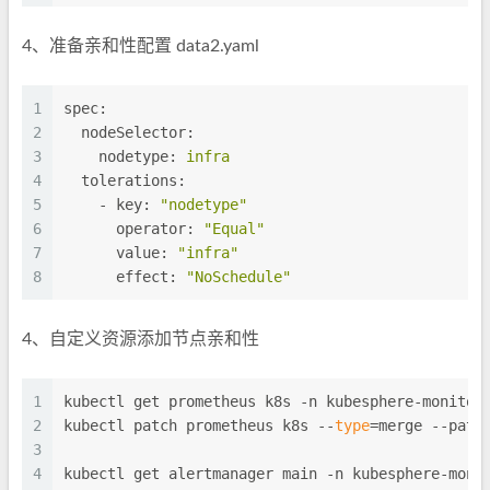
4、准备亲和性配置 data2.yaml
1
spec:
2
nodeSelector:
3
nodetype:
infra
4
tolerations:
5
-
key:
"nodetype"
6
operator:
"Equal"
7
value:
"infra"
8
effect:
"NoSchedule"
4、自定义资源添加节点亲和性
1
kubectl get prometheus k8s -n kubesphere-monitor
2
kubectl patch prometheus k8s --
type
=merge --patc
3
4
kubectl get alertmanager main -n kubesphere-moni