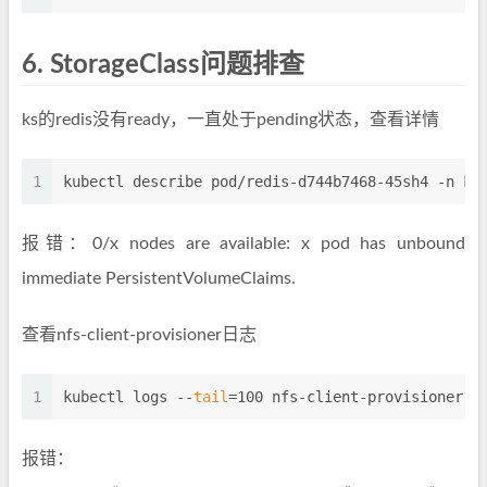
6.
StorageClass问题排查
ks的redis没有ready，一直处于pending状态，查看详情
1
kubectl describe pod/redis-d744b7468-45sh4 -n ku
报错：0/x nodes are available: x pod has unbound
immediate PersistentVolumeClaims.
查看nfs-client-provisioner日志
1
kubectl logs --
tail
=100 nfs-client-provisioner-7
报错：