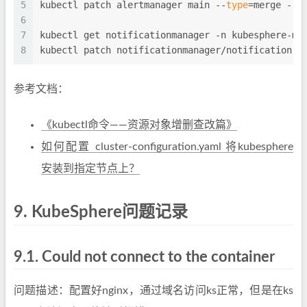
5
kubectl patch alertmanager main --
type
=merge --p
6
7
kubectl get notificationmanager -n kubesphere-mo
8
kubectl patch notificationmanager/notification-m
参考文档：
《kubectl命令——资源对象增删查改篇》
如何配置 cluster-configuration.yaml 将kubesphere
安装到指定节点上？
9.
KubeSphere问题记录
9.1.
Could not connect to the container
问题描述：配置好nginx，通过域名访问ks正常，但是在ks