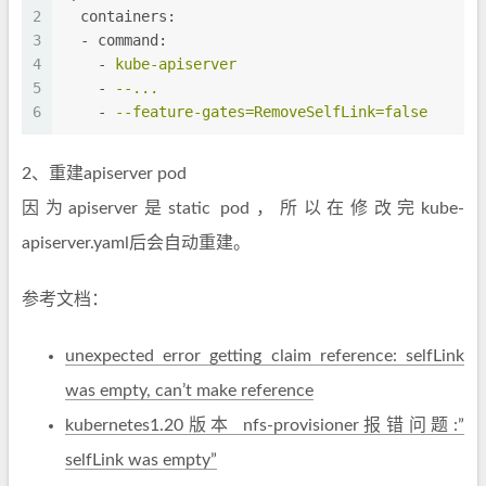
2
containers:
3
-
command:
4
-
kube-apiserver
5
-
--...
6
-
--feature-gates=RemoveSelfLink=false
2、重建apiserver pod
因为apiserver是static pod，所以在修改完kube-
apiserver.yaml后会自动重建。
参考文档：
unexpected error getting claim reference: selfLink
was empty, can’t make reference
kubernetes1.20版本 nfs-provisioner报错问题:”
selfLink was empty”