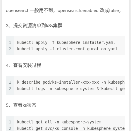
opensearch一般用不到，opensearch.enabled 改成false。
3、提交资源清单到k8s集群
1
kubectl apply -f kubesphere-installer.yaml
2
kubectl apply -f cluster-configuration.yaml
4、查看安装过程
1
k describe pod/ks-installer-xxx-xxx -n kubespher
2
kubectl logs -n kubesphere-system $(kubectl get 
5、查看ks状态
1
kubectl get all -n kubesphere-system
2
kubectl get svc/ks-console -n kubesphere-system