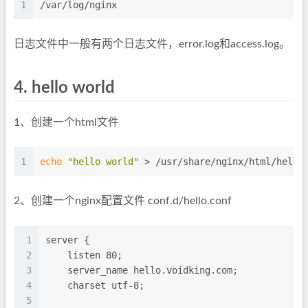
1
/var/log/nginx
日志文件中一般有两个日志文件，error.log和access.log。
4.
hello world
1、创建一个html文件
1
echo
"hello world"
 > /usr/share/nginx/html/hello
2、创建一个nginx配置文件 conf.d/hello.conf
1
server {
2
    listen 80;
3
    server_name hello.voidking.com;
4
    charset utf-8;
5