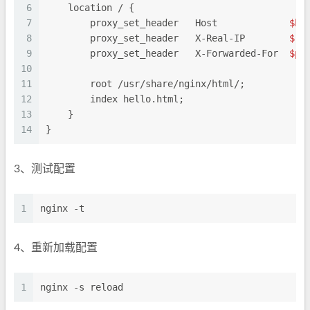
6
    location / {
7
        proxy_set_header   Host             
$ho
8
        proxy_set_header   X-Real-IP        
$re
9
        proxy_set_header   X-Forwarded-For  
$pr
10
11
        root /usr/share/nginx/html/;
12
        index hello.html;
13
    }
14
}
3、测试配置
1
nginx -t
4、重新加载配置
1
nginx -s reload