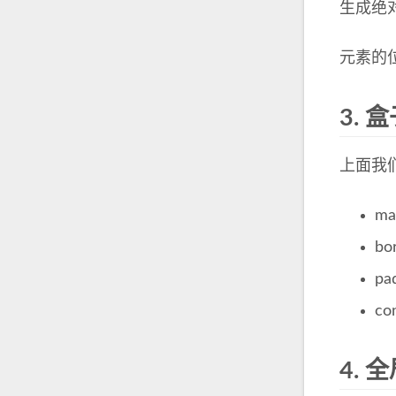
生成绝
元素的位置通
3.
盒
上面我
m
b
p
c
4.
全