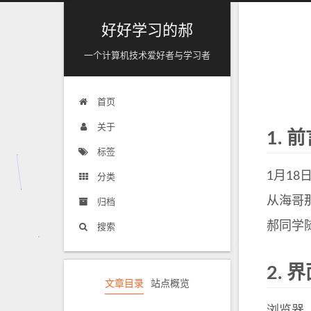
好好学习的郝
一个计算机技术爱好者与学习者
首页
关于
1.
前
标签
1月1
分类
从海哥
归档
郝同学
搜索
2.
界
文章目录
站点概览