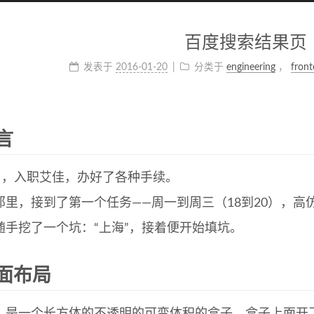
百度搜索结果页
发表于
2016-01-20
分类于
engineering
，
fron
言
8日，入职艾佳，办好了各种手续。
那里，接到了第一个任务——周一到周三（18到20），高
随手挖了一个坑：“上海”，接着便开始填坑。
面布局