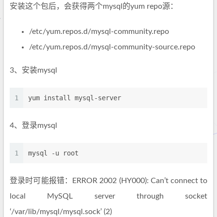
安装这个包后，会获得两个mysql的yum repo源：
/etc/yum.repos.d/mysql-community.repo
/etc/yum.repos.d/mysql-community-source.repo
3、安装mysql
1
yum install mysql-server
4、登录mysql
1
mysql -u root
登录时可能报错：ERROR 2002 (HY000): Can’t connect to
local MySQL server through socket
‘/var/lib/mysql/mysql.sock’ (2)