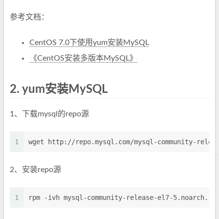
参考文档：
CentOS 7.0下使用yum安装MySQL
《CentOS安装多版本MySQL》
2.
yum安装MySQL
1、下载mysql的repo源
1
wget http://repo.mysql.com/mysql-community-relea
2、安装repo源
1
rpm -ivh mysql-community-release-el7-5.noarch.rp