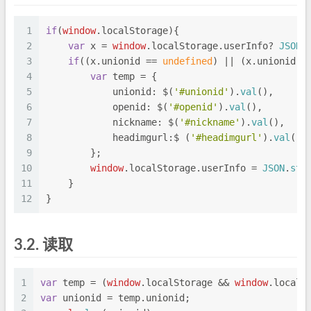
1
if
(
window
.
localStorage
){
2
var
 x = 
window
.
localStorage
.
userInfo
? 
JSON
.
3
if
((x.
unionid
 == 
undefined
) || (x.
unionid
 =
4
var
 temp = {
5
unionid
: $(
'#unionid'
).
val
(),
6
openid
: $(
'#openid'
).
val
(),
7
nickname
: $(
'#nickname'
).
val
(),
8
headimgurl
:$ (
'#headimgurl'
).
val
()
9
        };
10
window
.
localStorage
.
userInfo
 = 
JSON
.
str
11
    }
12
}
3.2.
读取
1
var
 temp = (
window
.
localStorage
 && 
window
.
localS
2
var
 unionid = temp.
unionid
;