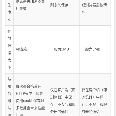
默认是关闭浏览器
生
则永久保存
或浏览器后被清
后失效
命
除
期
存
放
数
4K左右
一般为5MB
一般为5MB
据
大
小
与
服
每次都会携带在
仅在客户端（即
仅在客户端（即
务
HTTP头中，如果
浏览器）中保
浏览器）中保
器
使用cookie保存过
存，不参与和服
存，不参与和服
端
多数据会带来性能
务器的通信
务器的通信
通
问题