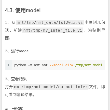
4.3.
使用model
mnt/tmp/nmt_data/tst2013.vi
1、从
中复制几句
nmt/tmp/my_infer_file.vi
话，新建
，粘贴到里
面。
2、运行model
1
python -m nmt.nmt 
--model_dir=
./tmp/nmt_model
--
3、查看结果
nmt/tmp/nmt_model/output_infer
打开
文件，即
可看到翻译结果。