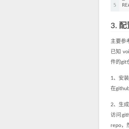
5
RE
3.
配置
主要参
已知 voi
件的git
1、安装T
在gith
2、生成ac
访问git
repo，