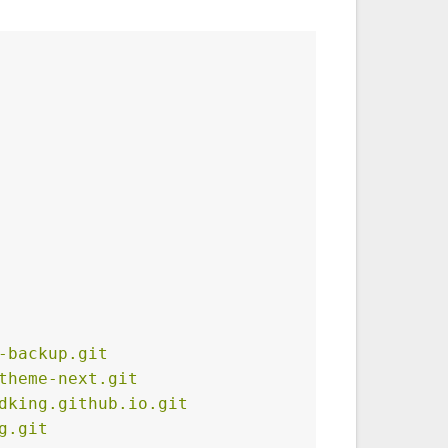
-backup.git
theme-next.git
dking.github.io.git
g.git