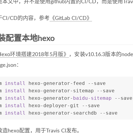
本文中，并不是使用github内置的CI/CD，而是使用Trav
CI/CD的内容，参考
《GitLab CI/CD》
装配置本地hexo
Hexo环境搭建2018年5月版》
，安装v10.16.3版本的n
ge.json：
m 
install 
hexo-generator-feed --save
m 
install 
hexo-generator-sitemap --save
m 
install 
hexo-generator-
baidu-sitemap 
--save
m 
install 
hexo-deployer-git --save
m 
install 
hexo-generator-searchdb --save
造hexo配置，用于Travis CI发布。