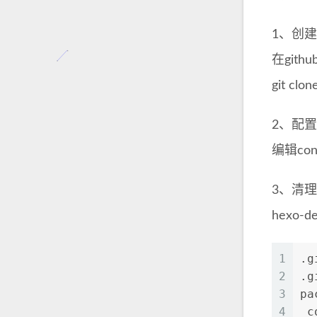
1、创建h
在gith
git c
2、配置co
编辑co
3、清
hexo
1
.g
2
.g
3
pa
4
_c