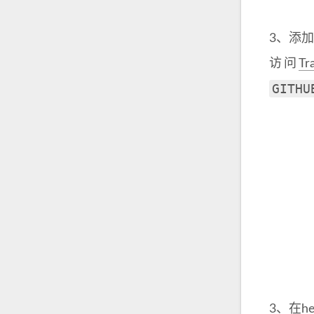
3、添加ac
访问
Tr
GITHU
3、在he