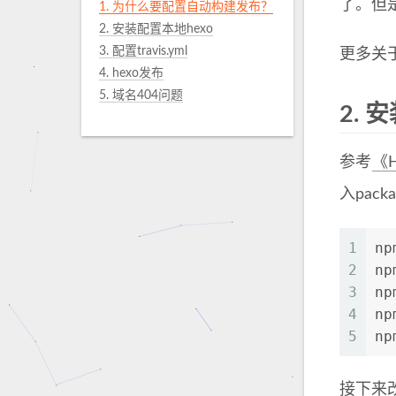
了。但是
1. 为什么要配置自动构建发布？
2. 安装配置本地hexo
3. 配置travis.yml
更多关于
4. hexo发布
5. 域名404问题
2.
安
参考
《
入packa
1
np
2
np
3
np
4
np
5
np
接下来改