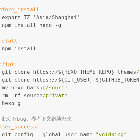
efore_install:
 export TZ
=
'Asia
/
Shanghai'
 npm install hexo 
-
g
nstall:
 npm install
cript:
 git clone https:
//
${HEXO_THEME_REPO} themes
/
 git clone https:
//
${GIT_USER}:${GITHUB_TOKEN
 mv hexo-backup
/source
 .
 rm 
-
rf source
/private
 hexo g
# 此处有bug，参考下文继续修改
fter_success:
 git config 
-
-global user.name 
"voidking"