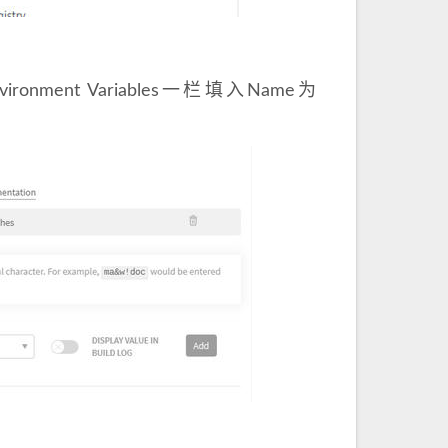
ironment Variables一栏填入Name为