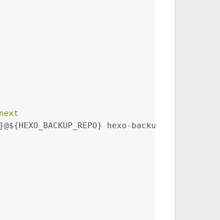
next
}@${HEXO_BACKUP_REPO} hexo-backup