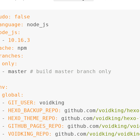
udo:
false
anguage:
 node_js
ode_js:
-
10.16
.
3
ache:
 npm
ranches:
only:
-
 master 
# build master branch only
nv:
global:
-
GIT_USER:
 voidking
-
HEXO_BACKUP_REPO:
 github.com
/voidking/hexo
-
HEXO_THEME_REPO:
 github.com
/voidking/hexo-
-
GITHUB_PAGES_REPO:
 github.com
/voidking/voi
-
VOIDKING_REPO:
 github.com
/voidking/voidkin