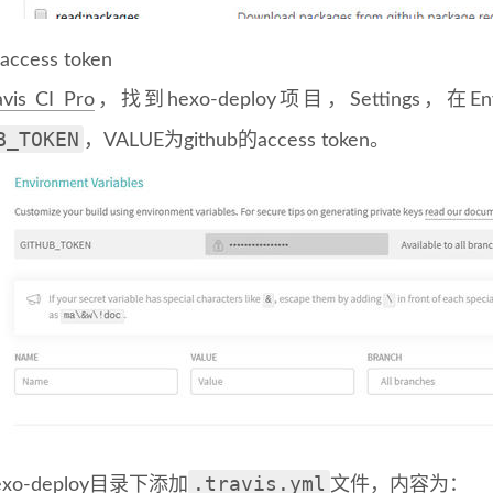
cess token
avis CI Pro
，找到hexo-deploy项目，Settings，在Env
B_TOKEN
，VALUE为github的access token。
.travis.yml
xo-deploy目录下添加
文件，内容为：