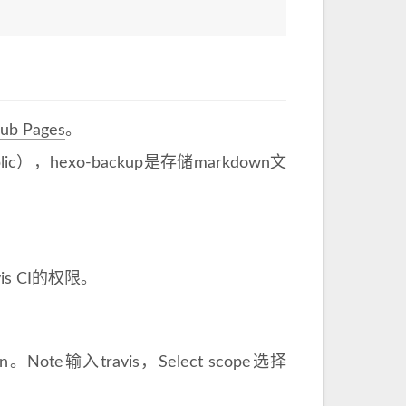
b Pages
。
public），hexo-backup是存储markdown文
vis CI的权限。
en。Note输入travis，Select scope选择