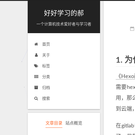
好好学习的郝
一个计算机技术爱好者与学习者
首页
关于
1.
为
标签
《Hex
分类
需要h
归档
用，那
搜索
到云端
文章目录
站点概览
在gitl