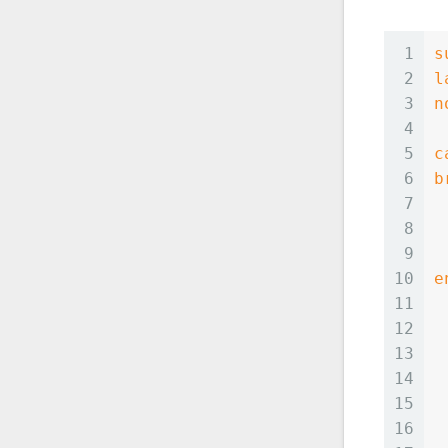
1
s
2
l
3
n
4
5
c
6
b
7
8
9
10
e
11
12
13
14
15
16