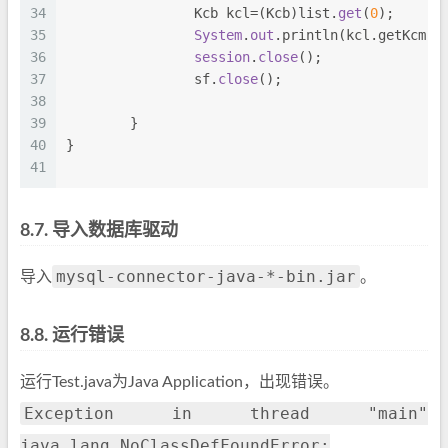
34
		Kcb kcl=(Kcb)list.
get
(
0
);
35
System
.
out
.println(kcl.getKcm()
36
session
.
close
();
37
		sf.
close
();
38
39
	}
40
}
41
8.7.
导入数据库驱动
mysql-connector-java-*-bin.jar
导入
。
8.8.
运行错误
运行Test.java为Java Application，出现错误。
Exception in thread "main"
java.lang.NoClassDefFoundError: