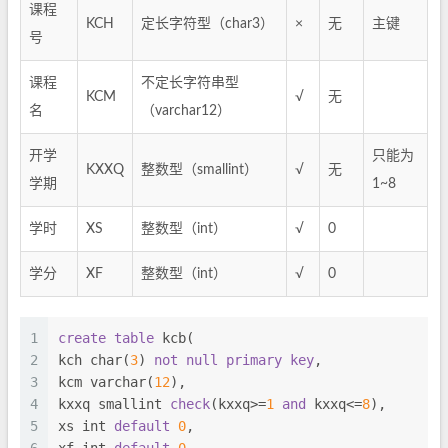
课程
KCH
定长字符型（char3）
×
无
主键
号
课程
不定长字符串型
KCM
√
无
名
（varchar12）
开学
只能为
KXXQ
整数型（smallint）
√
无
学期
1~8
学时
XS
整数型（int）
√
0
学分
XF
整数型（int）
√
0
1
create
table
 kcb(
2
kch 
char
(
3
) 
not
null
primary key
,
3
kcm 
varchar
(
12
),
4
kxxq 
smallint
check
(kxxq>=
1
and
 kxxq<=
8
),
5
xs 
int
default
0
,