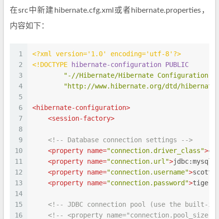
在src中新建hibernate.cfg.xml或者hibernate.properties，
内容如下：
1
<?xml version='1.0' encoding='utf-8'?>
2
<!DOCTYPE 
hibernate-configuration
PUBLIC
3
"-//Hibernate/Hibernate Configuration D
4
"http://www.hibernate.org/dtd/hibernate
5
6
<
hibernate-configuration
>
7
<
session-factory
>
8
9
<!-- Database connection settings -->
10
<
property
name
=
"connection.driver_class"
>
co
11
<
property
name
=
"connection.url"
>
jdbc:mysql:
12
<
property
name
=
"connection.username"
>
scott
<
13
<
property
name
=
"connection.password"
>
tiger
<
14
15
<!-- JDBC connection pool (use the built-in
16
<!-- <property name="connection.pool_size">