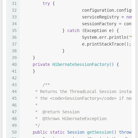
31
try
 {
32
			configuration.configur
33
			serviceRegistry = 
new
 
34
			sessionFactory = con
35
		} 
catch
 (Exception e) {
36
			System.err.println(
"%%
37
			e.printStackTrace();
38
		}
39
    }
40
private
HibernateSessionFactory
()
 {
41
    }
42
43
/**
44
     * Returns the ThreadLocal Session instanc
45
     * the <code>SessionFactory</code> if need
46
     *
47
     *  @return Session
48
     *  @throws HibernateException
49
     */
50
public
static
 Session 
getSession
() throws 