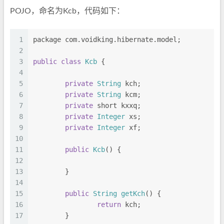
POJO，命名为Kcb，代码如下：
1
package com.
voidking
.
hibernate
.
model
;
2
3
public
class
Kcb
 {
4
5
private
String
 kch;
6
private
String
 kcm;
7
private
 short kxxq;
8
private
Integer
 xs;
9
private
Integer
 xf;
10
11
public
Kcb
() {
12
13
	}
14
15
public
String
getKch
(
) {
16
return
 kch;
17
	}