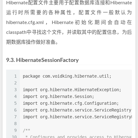
Hibernate配置文件主要用于配置数据库连接和Hibernate
运行时所需要的各种属性，配置文件一般默认为
hibernate.cfg.xml，Hibernate初始化期间会自动在
classpath中寻找这个文件，并读取其中的配置信息，为后
期数据库操作做好准备。
9.3.
HibernateSessionFactory
1
package com.voidking.hibernate.util;
2
3
import org.hibernate.HibernateException;
4
import org.hibernate.Session;
5
import org.hibernate.cfg.Configuration;
6
import org.hibernate.service.ServiceRegistry;
7
import org.hibernate.service.ServiceRegistryBu
8
9
/**
10
 * Configures and provides access to Hibernate