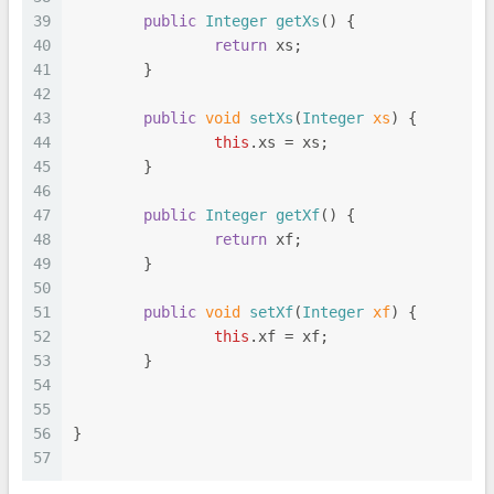
39
public
Integer
getXs
(
) {
40
return
 xs;
41
	}
42
43
public
void
setXs
(
Integer
 xs
) {
44
this
.
xs
 = xs;
45
	}
46
47
public
Integer
getXf
(
) {
48
return
 xf;
49
	}
50
51
public
void
setXf
(
Integer
 xf
) {
52
this
.
xf
 = xf;
53
	}
54
55
56
}
57