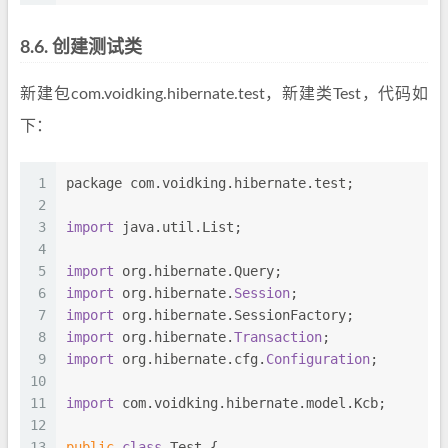
8.6.
创建测试类
新建包com.voidking.hibernate.test，新建类Test，代码如
下：
1
package com.voidking.hibernate.test;
2
3
import
 java.util.List;
4
5
import
 org.hibernate.Query;
6
import
 org.hibernate.
Session
;
7
import
 org.hibernate.SessionFactory;
8
import
 org.hibernate.
Transaction
;
9
import
 org.hibernate.cfg.
Configuration
;
10
11
import
 com.voidking.hibernate.model.Kcb;
12
13
public
class
 Test {