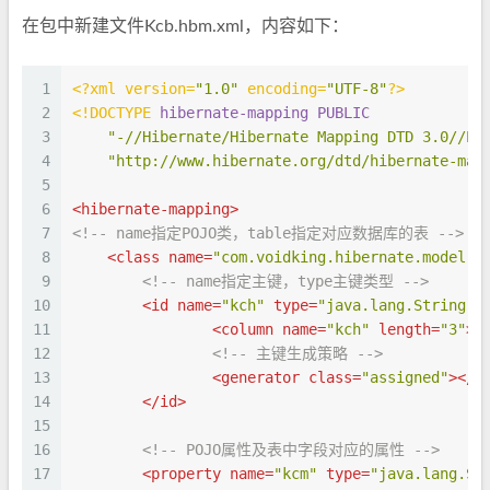
在包中新建文件Kcb.hbm.xml，内容如下：
1
<?xml version=
"1.0"
 encoding=
"UTF-8"
?>
2
<!DOCTYPE 
hibernate-mapping
PUBLIC
3
"-//Hibernate/Hibernate Mapping DTD 3.0//EN
4
"http://www.hibernate.org/dtd/hibernate-map
5
6
<
hibernate-mapping
>
7
<!-- name指定POJO类，table指定对应数据库的表 -->
8
<
class
name
=
"com.voidking.hibernate.model.K
9
<!-- name指定主键，type主键类型 -->
10
<
id
name
=
"kch"
type
=
"java.lang.String"
>
11
<
column
name
=
"kch"
length
=
"3"
>
<
12
<!-- 主键生成策略 -->
13
<
generator
class
=
"assigned"
>
</
g
14
</
id
>
15
16
<!-- POJO属性及表中字段对应的属性 -->
17
<
property
name
=
"kcm"
type
=
"java.lang.St