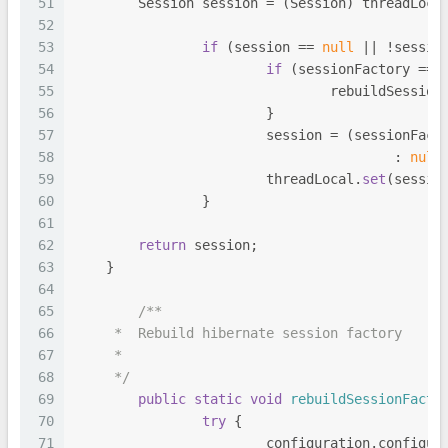
51
        Session session = (Session) threadLoca
52
53
if
 (session == 
null
 || !sessio
54
if
 (sessionFactory == 
55
				rebuildSessio
56
			}
57
			session = (sessionFact
58
					: 
null
59
			threadLocal.
set
(sessio
60
		}
61
62
return
 session;
63
    }
64
65
/**
66
     *  Rebuild hibernate session factory
67
     *
68
     */
69
public
static
void
rebuildSessionFacto
70
try
 {
71
			configuration.configur