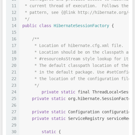
11
 * current thread of execution.  Follows the T
12
 * pattern, see {@link http://hibernate.org/42
13
 */
14
public
class
HibernateSessionFactory
 {
15
16
/** 
17
     * Location of hibernate.cfg.xml file.
18
     * Location should be on the classpath as 
19
     * #resourceAsStream style lookup for its 
20
     * The default classpath location of the h
21
     * in the default package. Use #setConfigF
22
     * the location of the configuration file 
23
     */
24
private
static
 final ThreadLocal<Sessi
25
private
static
 org.hibernate.SessionFactor
26
27
private
static
 Configuration configuration
28
private
static
 ServiceRegistry serviceRegi
29
30
static
 {