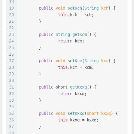
18
19
public
void
setKch
(
String
 kch
) {
20
this
.
kch
 = kch;
21
	}
22
23
public
String
getKcm
(
) {
24
return
 kcm;
25
	}
26
27
public
void
setKcm
(
String
 kcm
) {
28
this
.
kcm
 = kcm;
29
	}
30
31
public
 short 
getKxxq
(
) {
32
return
 kxxq;
33
	}
34
35
public
void
setKxxq
(
short kxxq
) {
36
this
.
kxxq
 = kxxq;
37
	}
38