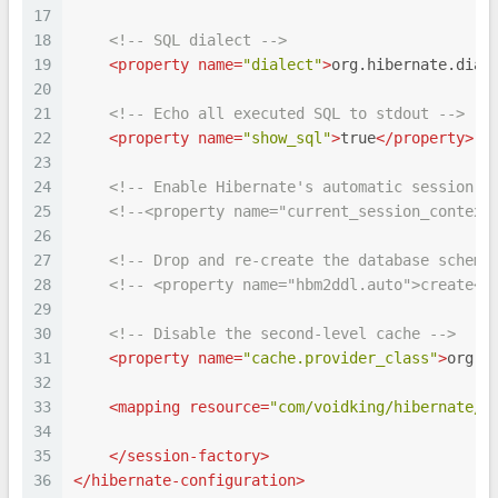
17
18
<!-- SQL dialect -->
19
<
property
name
=
"dialect"
>
org.hibernate.dial
20
21
<!-- Echo all executed SQL to stdout -->
22
<
property
name
=
"show_sql"
>
true
</
property
>
23
24
<!-- Enable Hibernate's automatic session c
25
<!--<property name="current_session_context
26
27
<!-- Drop and re-create the database schema
28
<!-- <property name="hbm2ddl.auto">create</
29
30
<!-- Disable the second-level cache -->
31
<
property
name
=
"cache.provider_class"
>
org.h
32
33
<
mapping
resource
=
"com/voidking/hibernate/m
34
35
</
session-factory
>
36
</
hibernate-configuration
>