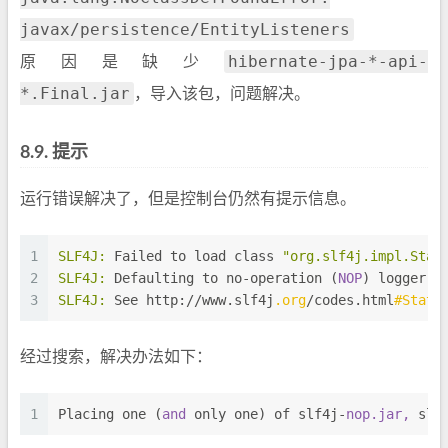
javax/persistence/EntityListeners
hibernate-jpa-*-api-
原因是缺少
*.Final.jar
，导入该包，问题解决。
8.9.
提示
运行错误解决了，但是控制台仍然有提示信息。
1
SLF4J:
 Failed to load class 
"org.slf4j.impl.Stat
2
SLF4J:
 Defaulting to no-operation (
NOP
) logger i
3
SLF4J:
 See http://www.slf4j
.org
/codes.html
#Stati
经过搜索，解决办法如下：
1
Placing one (
and 
only one) of slf4j-
nop.jar, 
slf