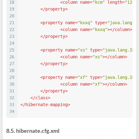
18
<
column
name
=
"kcm"
length
=
"12"
>
19
</
property
>
20
21
<
property
name
=
"kxxq"
type
=
"java.lang.S
22
<
column
name
=
"kxxq"
>
</
column
>
23
</
property
>
24
25
<
property
name
=
"xs"
type
=
"java.lang.Int
26
<
column
name
=
"xs"
>
</
column
>
27
</
property
>
28
29
<
property
name
=
"xf"
type
=
"java.lang.Int
30
<
column
name
=
"xf"
>
</
column
>
31
</
property
>
32
</
class
>
33
</
hibernate-mapping
>
34
8.5.
hibernate.cfg.xml