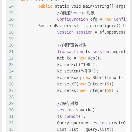
14
public
 static 
void
 main(String[] args){
15
		//创建
Session
对象
16
Configuration
 cfg = 
new
Configu
17
        SessionFactory sf = cfg.configure().bui
18
Session
session
 = sf.openSessio
19
20
		//创建事务对象
21
Transaction
 ts=
session
.beginTra
22
		Kcb kc = 
new
 Kcb();
23
		kc.setKch("198");
24
		kc.setKcm("机电");
25
		kc.setKxxq(
new
 Short((short) 
5
)
26
		kc.setXf(
new
Integer
(
5
));
27
		kc.setXs(
new
Integer
(
59
));
28
29
		//保存对象
30
session
.save(kc);
31
		ts.
commit
();
32
		Query query = 
session
.createQue
33
		List list = query.list();