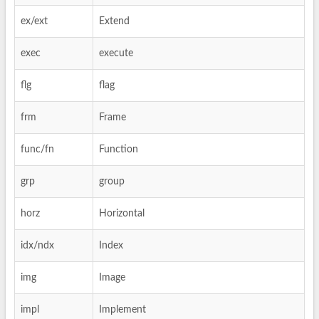
ex/ext
Extend
exec
execute
flg
flag
frm
Frame
func/fn
Function
grp
group
horz
Horizontal
idx/ndx
Index
img
Image
impl
Implement