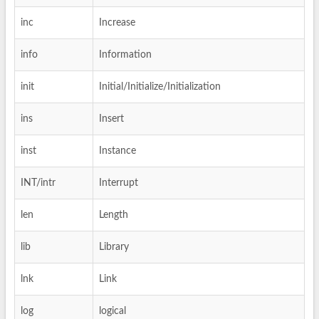
inc
Increase
info
Information
init
Initial/Initialize/Initialization
ins
Insert
inst
Instance
INT/intr
Interrupt
len
Length
lib
Library
lnk
Link
log
logical