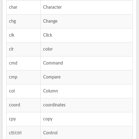
char
Character
chg
Change
clk
Click
clr
color
cmd
Command
cmp
Compare
col
Column
coord
coordinates
cpy
copy
ctl/ctrl
Control