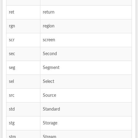
ret
return
rgn
region
scr
screen
sec
Second
seg
Segment
sel
Select
src
Source
std
Standard
stg
Storage
stm
Stream