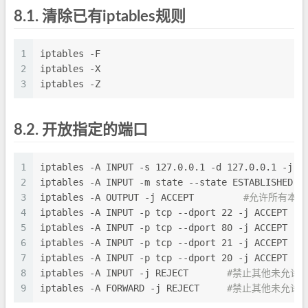
8.1.
清除已有iptables规则
1
iptables -F
2
iptables -X
3
iptables -Z
8.2.
开放指定的端口
1
iptables -A INPUT -s 127.0.0.1 -d 127.0.0.1 -j A
2
iptables -A INPUT -m state --state ESTABLISHED,R
3
iptables -A OUTPUT -j ACCEPT         
#允许所有本
4
iptables -A INPUT -p tcp --dport 22 -j ACCEPT   
5
iptables -A INPUT -p tcp --dport 80 -j ACCEPT   
6
iptables -A INPUT -p tcp --dport 21 -j ACCEPT   
7
iptables -A INPUT -p tcp --dport 20 -j ACCEPT   
8
iptables -A INPUT -j REJECT       
#禁止其他未允许
9
iptables -A FORWARD -j REJECT     
#禁止其他未允许