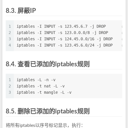
8.3.
屏蔽IP
1
iptables -I INPUT -s 123.45.6.7 -j DROP       
#
2
iptables -I INPUT -s 123.0.0.0/8 -j DROP      
#封
3
iptables -I INPUT -s 124.45.0.0/16 -j DROP    
#封
4
iptables -I INPUT -s 123.45.6.0/24 -j DROP    
#封
8.4.
查看已添加的iptables规则
1
iptables -L -n -v
2
iptables -t nat -L -v
3
iptables -t mangle -L -v
8.5.
删除已添加的iptables规则
将所有iptables以序号标记显示，执行：