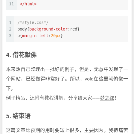
11
</
html
>
1
/*style.css*/
2
body
{
background-color
:red}
3
p
{
margin-left
:
20px
}
4.
借花献佛
本来想自己整理出一批好的例子，但是，无意中发现了一
个网站，已经做得非常好了。所以，void在这里就偷懒一
下。
例子精品，还附有教程讲解，分享给大家——
梦之都
！
5.
结束语
这篇文章比预期的用时要短上很多，主要因为，我把痛苦