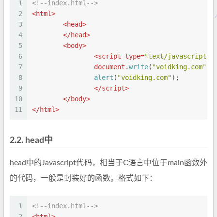
1
<!--index.html-->
2
<
html
>
3
<
head
>
4
</
head
>
5
<
body
>
6
<
script
type
=
"text/javascript"
>
7
document
.
write
(
"voidking.com"
);
8
alert
(
"voidking.com"
);
9
</
script
>
10
</
body
>
11
</
html
>
2.2.
head中
head中的Javascript代码，相当于C语言中位于main函数外
的代码，一般是封装好的函数。格式如下：
1
<!--index.html-->
2
<
html
>