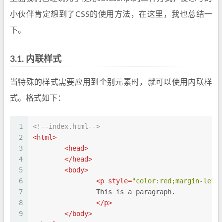
小伙伴肯定想到了CSS的使用方法，在这里，我也总结一
下。
3.1.
内联样式
当特殊的样式需要应用到个别元素时，就可以使用内联样
式。格式如下：
1
<!--index.html-->
2
<
html
>
3
<
head
>
4
</
head
>
5
<
body
>
6
<
p
style
=
"color:red;margin-left
7
		This is a paragraph.
8
</
p
>
9
</
body
>