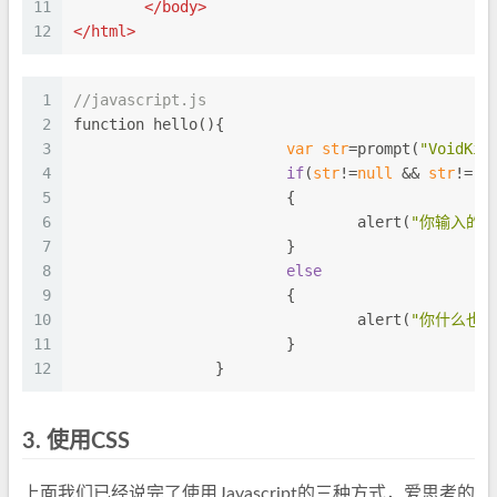
11
</
body
>
12
</
html
>
1
//javascript.js
2
function hello(){
3
var
str
=prompt(
"VoidK
4
if
(
str
!=
null
 && 
str
!=
""
5
			{
6
				alert(
"你输入的是
7
			}
8
else
9
			{
10
				alert(
"你什么也没
11
			}
12
		}
3.
使用CSS
上面我们已经说完了使用Javascript的三种方式，爱思考的