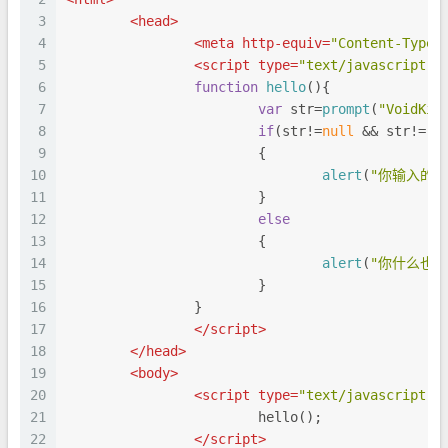
3
<
head
>
4
<
meta
http-equiv
=
"Content-Type"
5
<
script
type
=
"text/javascript"
>
6
function
hello
(
){
7
var
 str=
prompt
(
"VoidK
8
if
(str!=
null
 && str!=
""
9
			{
10
alert
(
"你输入的是
11
			}
12
else
13
			{
14
alert
(
"你什么也没
15
			}
16
		}
17
</
script
>
18
</
head
>
19
<
body
>
20
<
script
type
=
"text/javascript"
>
21
			hello();
22
</
script
>