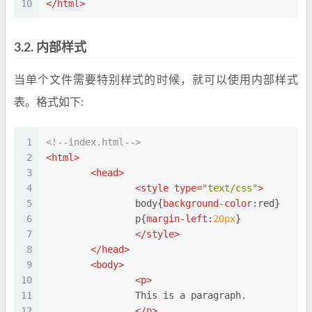
10
</
html
>
3.2.
内部样式
当单个文件需要特别样式的时候，就可以使用内部样式
表。格式如下:
1
<!--index.html-->
2
<
html
>
3
<
head
>
4
<
style
type
=
"text/css"
>
5
body
{
background-color
:red}
6
p
{
margin-left
:
20px
}
7
</
style
>
8
</
head
>
9
<
body
>
10
<
p
>
11
		This is a paragraph.
12
</
p
>