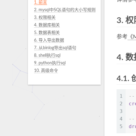
详情参
1. 前言
2. mysql中SQL语句的大小写规则
3. 权限相关
3.
权
4. 数据库相关
5. 数据表相关
参考
《
6. 导入导出数据
7. 从binlog导出sql语句
8. shell执行sql
4.
数
9. python执行sql
10. 高级命令
4.1.
1
-
2
cr
3
4
-
5
dr