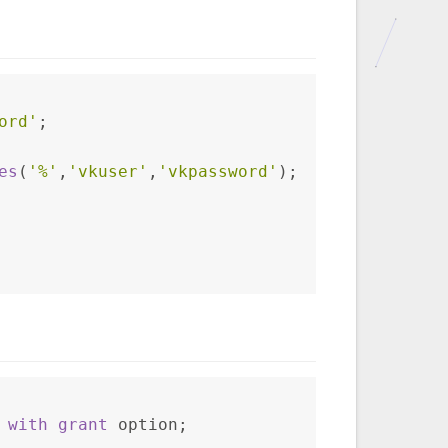
ord'
;
es
(
'%'
,
'vkuser'
,
'vkpassword'
);
with
grant
 option;