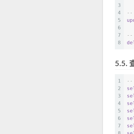
3
4
-
5
up
6
7
-
8
de
5.5.
1
-
2
se
3
se
4
se
5
se
6
se
7
se
8
se