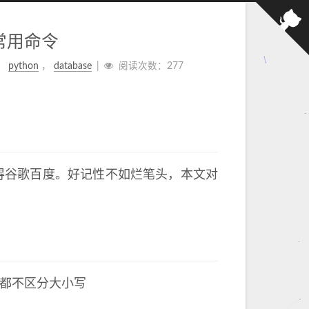
L常用命令
，
python
，
database
阅读次数：
277
是得谷歌百度。好记性不如烂笔头，本文对
名都不区分大小写