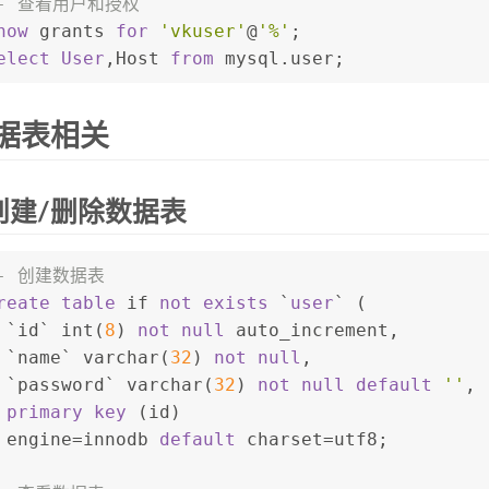
-- 查看用户和授权
how
 grants 
for
'vkuser'
@
'%'
;
elect
User
,Host 
from
 mysql.user;
据表相关
创建/删除数据表
- 创建数据表
reate table
 if 
not
exists
 `
user
` (
 `id` 
int
(
8
) 
not null
 auto_increment,
 `name` 
varchar
(
32
) 
not null
,
 `password` 
varchar
(
32
) 
not null
default
''
,
primary key
 (id)
 engine
=
innodb 
default
 charset
=
utf8;