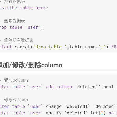
- 查看数据表
escribe
table
user
;
- 删除数据表
rop
table
 `
user
`;
-- 删除所有数据表
elect
 concat(
'drop table '
,table_name,
';'
) 
FR
加/修改/删除column
- 添加column
lter table
 `
user
` 
add
column
 `deleted1` bool 
- 修改column
lter table
 `
user
` change `deleted1` `deleted`
lter table
 `
user
` modify `deleted` 
int
(
1
) 
not