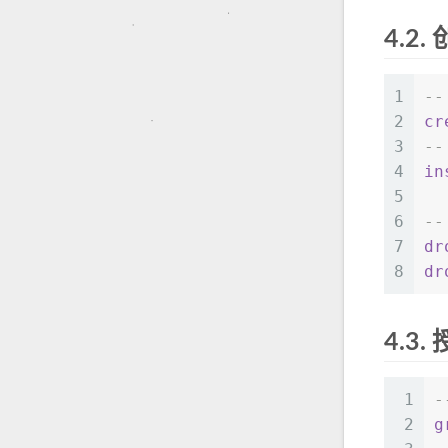
4.2.
1
-
2
cr
3
--
4
in
5
6
-
7
dr
8
dr
4.3.
1
2
g