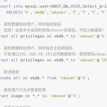
- or
nsert into
 mysql.user(HOST,Db,
USER
,Select_pri
VALUES
(
'%'
,
'vkdb'
,
'vkuser'
,
'Y'
,
'Y'
,
'Y'
,
'Y'
-- 授权数据库给用户，同时指定密码
-- 危险！这条命令会同时修改vkuser的密码，不区分数据库！
rant
all
 privileges 
on
 vkdb.
*
to
'vkuser'
@
'%'
-- 授权数据库给用户，同时指定主机和密码
- 只有通过192.168.56.101访问数据库时，使用密码vkpa
rant
all
 privileges 
on
 vkdb.
*
to
'vkuser'
@
'19
- 取消授权
evoke
all
on
 vkdb.
*
from
'vkuser'
@
'%'
;
-- 授权用户只允许登录权限
rant
 usage 
on
*
.
*
to
'vkuser'
@
'%'
;