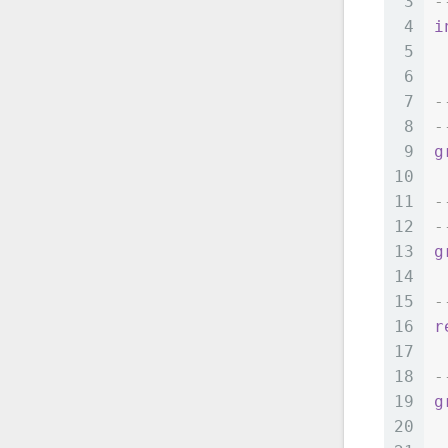
3
-
4
i
5
6
7
8
9
g
10
11
12
-
13
g
14
15
-
16
r
17
18
19
g
20