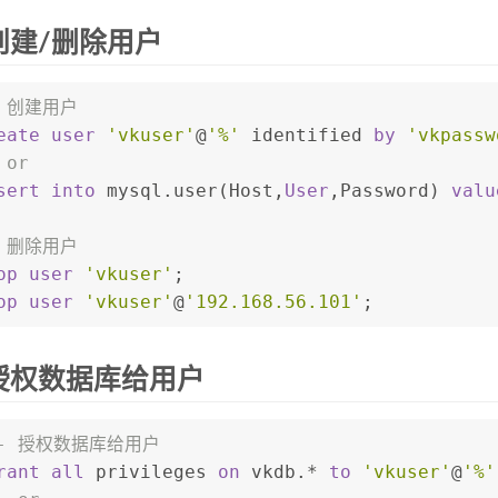
创建/删除用户
- 创建用户
eate
user
'vkuser'
@
'%'
 identified 
by
'vkpassw
 or
sert into
 mysql.user(Host,
User
,Password) 
valu
- 删除用户
op
user
'vkuser'
;
op
user
'vkuser'
@
'192.168.56.101'
;
授权数据库给用户
-- 授权数据库给用户
rant
all
 privileges 
on
 vkdb.
*
to
'vkuser'
@
'%'