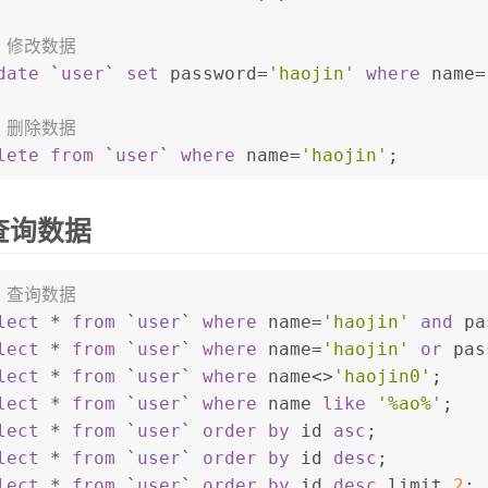
- 修改数据
date
 `
user
` 
set
 password
=
'haojin'
where
 name
=
- 删除数据
lete
from
 `
user
` 
where
 name
=
'haojin'
;
查询数据
- 查询数据
lect
*
from
 `
user
` 
where
 name
=
'haojin'
and
 pa
lect
*
from
 `
user
` 
where
 name
=
'haojin'
or
 pas
lect
*
from
 `
user
` 
where
 name
<>
'haojin0'
;
lect
*
from
 `
user
` 
where
 name 
like
'%ao%'
;
lect
*
from
 `
user
` 
order
by
 id 
asc
;
lect
*
from
 `
user
` 
order
by
 id 
desc
;
lect
*
from
 `
user
` 
order
by
 id 
desc
 limit 
2
;