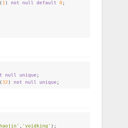
(
1
) 
not null
default
0
;
t null
unique
;
(
32
) 
not null
unique
;
haojin'
,
'voidking'
);