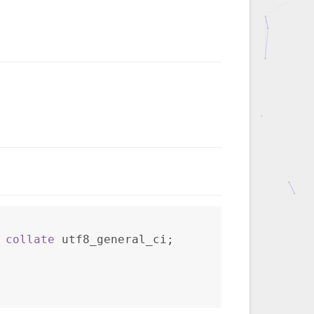
 
collate
 utf8_general_ci;