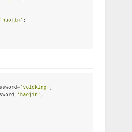
'haojin'
;
ssword
=
'voidking'
;
sword
=
'haojin'
;