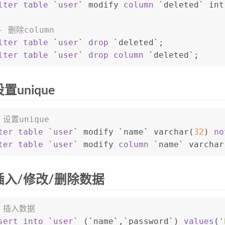
lter table
 `
user
` modify 
column
 `deleted` 
int
- 删除column
lter table
 `
user
` 
drop
 `deleted`;
lter table
 `
user
` 
drop
column
 `deleted`;
置unique
 设置unique
ter table
 `
user
` modify `name` 
varchar
(
32
) 
no
ter table
 `
user
` modify 
column
 `name` 
varchar
插入/修改/删除数据
- 插入数据
sert into
 `
user
` (`name`,`password`) 
values
(
'