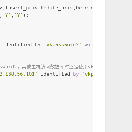
v,Insert_priv,Update_priv,Delete_priv,Create
,
'Y'
,
'Y'
);
 identified 
by
'vkpassword2'
with
grant
 optio
ssword2，其他主机访问数据库时还是使用vkpassword
2.168.56.101'
 identified 
by
'vkpassword2'
wit