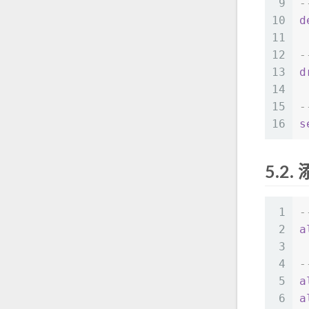
9
-
10
d
11
12
-
13
d
14
15
16
s
5.2.
添
1
-
2
a
3
4
-
5
a
6
a