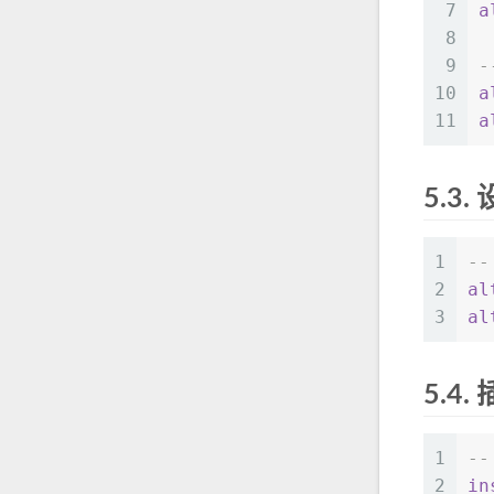
7
a
8
9
-
10
a
11
a
5.3.
设
1
--
2
al
3
al
5.4.
1
-
2
in