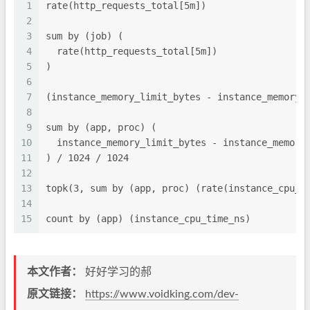
1
rate(http_requests_total[5m])
2
3
sum by (job) (
4
  rate(http_requests_total[5m])
5
)
6
7
(instance_memory_limit_bytes - instance_memory_
8
9
sum by (app, proc) (
10
  instance_memory_limit_bytes - instance_memory
11
) / 1024 / 1024
12
13
topk(3, sum by (app, proc) (rate(instance_cpu_t
14
15
count by (app) (instance_cpu_time_ns)
本文作者：
好好学习的郝
原文链接：
https://www.voidking.com/dev-