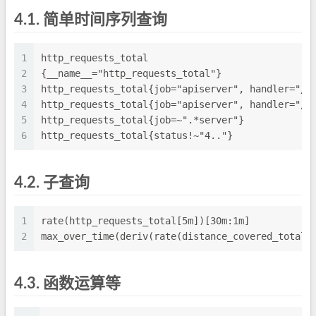
4.1.
简单时间序列查询
1
http_requests_total
2
{__name__="http_requests_total"}
3
http_requests_total{job="apiserver", handler="/a
4
http_requests_total{job="apiserver", handler="/a
5
http_requests_total{job=~".*server"}
6
http_requests_total{status!~"4.."}
4.2.
子查询
1
rate(http_requests_total[5m])[30m:1m]
2
max_over_time(deriv(rate(distance_covered_total[
4.3.
函数运算等