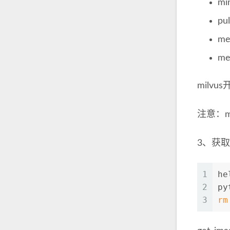
mi
p
me
me
milv
注意：m
3、获
1
he
2
py
3
rm