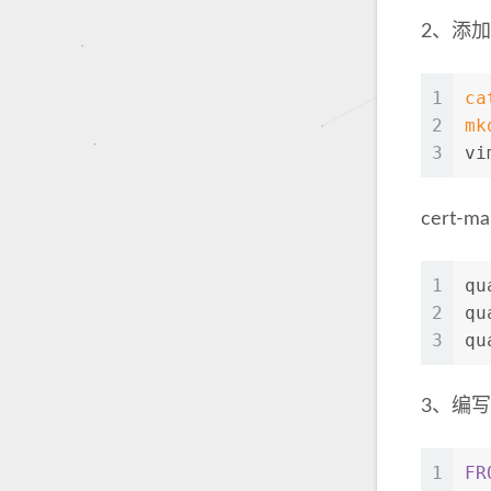
2、添
1
ca
2
mk
3
vi
cert-m
1
qu
2
qu
3
qu
3、编写Do
1
FR