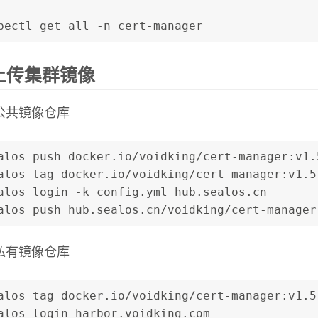
bectl get all -n cert-manager
上传集群镜像
公共镜像仓库
alos push docker.io/voidking/cert-manager:v1.
alos tag docker.io/voidking/cert-manager:v1.5
alos login -k config.yml hub.sealos.cn
alos push hub.sealos.cn/voidking/cert-manager
私有镜像仓库
alos tag docker.io/voidking/cert-manager:v1.5
alos login harbor.voidking.com