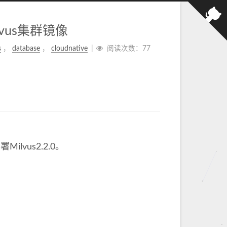
ilvus集群镜像
s
，
database
，
cloudnative
阅读次数：
77
lvus2.2.0。