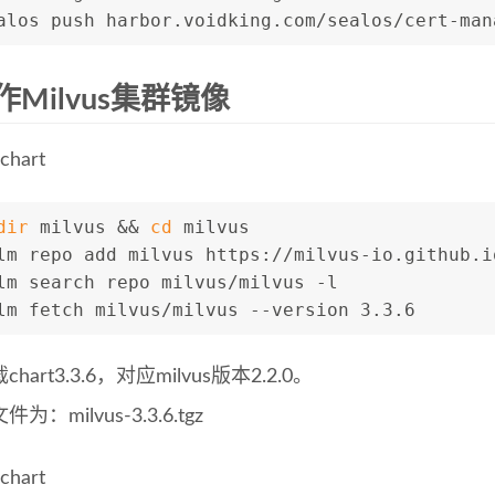
alos push harbor.voidking.com/sealos/cert-man
Milvus集群镜像
hart
dir
 milvus && 
cd
 milvus
lm repo add milvus https://milvus-io.github.i
lm search repo milvus/milvus -l
lm fetch milvus/milvus --version 3.3.6
hart3.3.6，对应milvus版本2.2.0。
为：milvus-3.3.6.tgz
hart