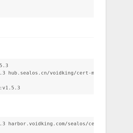
5.3
.3 hub.sealos.cn/voidking/cert-manager:v1.5.3
:v1.5.3
.3 harbor.voidking.com/sealos/cert-manager:v1