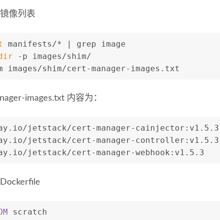
加镜像列表
t
 manifests/* | grep image
dir
 -p images/shim/
m images/shim/cert-manager-images.txt
anager-images.txt 内容为：
ay.io/jetstack/cert-manager-cainjector:v1.5.3
ay.io/jetstack/cert-manager-controller:v1.5.3
ay.io/jetstack/cert-manager-webhook:v1.5.3
ckerfile
OM
 scratch