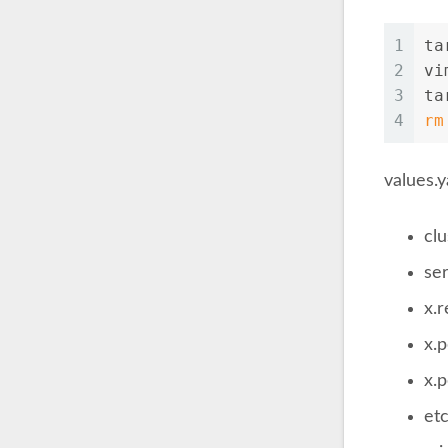
1
ta
2
vi
3
ta
4
rm
value
cl
se
x
x.
x.
et