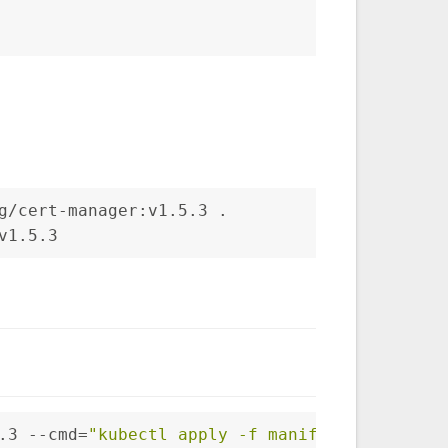
g/cert-manager:v1.5.3 .
v1.5.3
.3 --cmd=
"kubectl apply -f manifests"