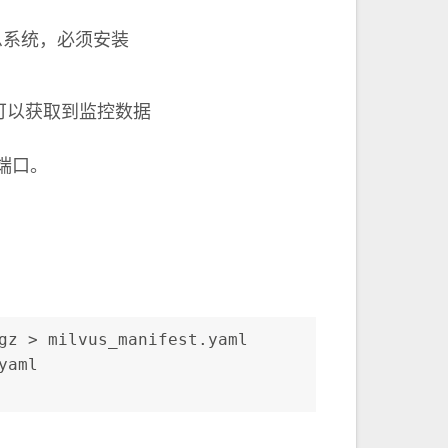
订阅消息系统，必须安装
etheus可以获取到监控数据
i端口。
gz > milvus_manifest.yaml
yaml