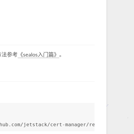
体方法参考
《sealos入门篇》
。
hub.com/jetstack/cert-manager/releases/downlo