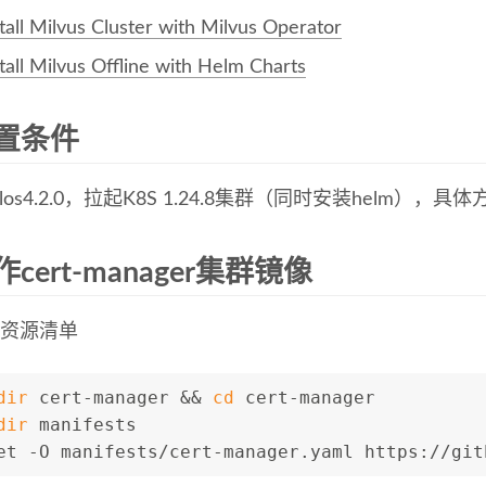
tall Milvus Cluster with Milvus Operator
tall Milvus Offline with Helm Charts
置条件
los4.2.0，拉起K8S 1.24.8集群（同时安装helm），具
cert-manager集群镜像
备资源清单
dir
 cert-manager && 
cd
 cert-manager
dir
 manifests
et -O manifests/cert-manager.yaml https://git