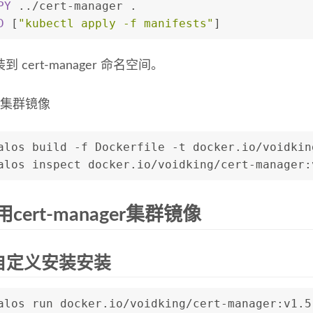
PY
 ../cert-manager .
D
 [
"kubectl apply -f manifests"
]
 cert-manager 命名空间。
建集群镜像
alos build -f Dockerfile -t docker.io/voidkin
alos inspect docker.io/voidking/cert-manager:
cert-manager集群镜像
自定义安装安装
alos run docker.io/voidking/cert-manager:v1.5