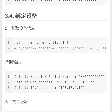
3.4.
绑定设备
1、获取设备信息
1
python -m pyarmor.cli.hdinfo
2
# pyarmor-7 hdinfo # Before Pyarmor 8.4.6, using
得到输出：
1
Default Harddisk Serial Number: 'HXS2000CN2A'
2
Default Mac address: '00:16:3e:35:19:3d'
3
Default IPv4 address: '128.16.4.10'
2、绑定设备