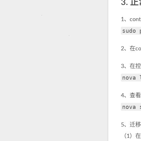
3.
正
1、con
sudo 
2、在co
3、在
nova 
4、查
nova 
5、迁
（1）在