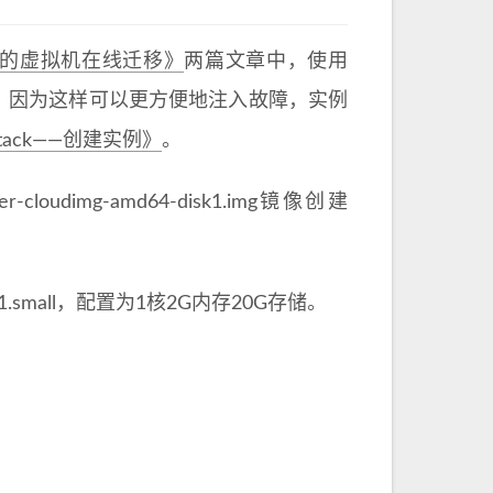
存储的虚拟机在线迁移》
两篇文章中，使用
移对象，因为这样可以更方便地注入故障，实例
Stack——创建实例》
。
oudimg-amd64-disk1.img镜像创建
.small，配置为1核2G内存20G存储。