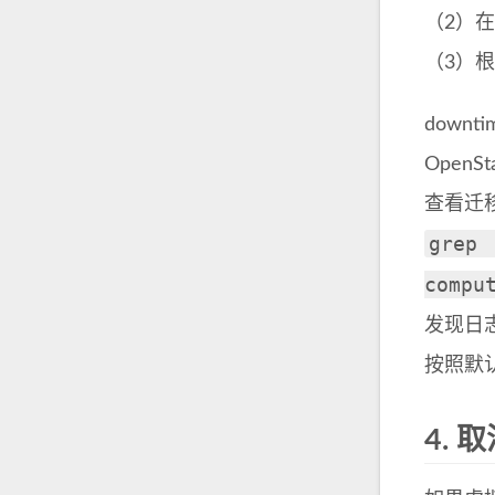
（2）在c
（3）根
dow
Open
查看迁
grep
compu
发现日
按照默
4.
取