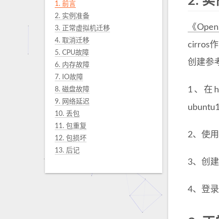
2.
实
1. 前言
2. 实例准备
《Ope
3. 正常虚拟机迁移
4. 取消迁移
cirr
5. CPU故障
创建参
6. 内存故障
7. IO故障
1、在ho
8. 磁盘故障
9. 网络延迟
ubun
10. 丢包
11. 包重复
2、使用
12. 包损坏
13. 后记
3、创建
4、登录